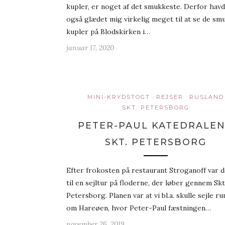
kupler, er noget af det smukkeste. Derfor havd
også glædet mig virkelig meget til at se de sm
kupler på Blodskirken i…
januar 17, 2020
MINI-KRYDSTOGT
REJSER
RUSLAND
SKT. PETERSBORG
PETER-PAUL KATEDRALEN
SKT. PETERSBORG
Efter frokosten på restaurant Stroganoff var d
til en sejltur på floderne, der løber gennem Skt
Petersborg. Planen var at vi bl.a. skulle sejle ru
om Hareøen, hvor Peter-Paul fæstningen…
november 26, 2019