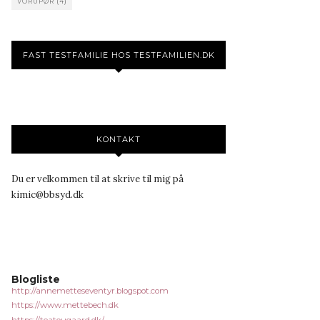
VORUPØR
(4)
FAST TESTFAMILIE HOS TESTFAMILIEN.DK
KONTAKT
Du er velkommen til at skrive til mig på
kimic@bbsyd.dk
Blogliste
http://annemetteseventyr.blogspot.com
https://www.mettebech.dk
https://teatougaard.dk/