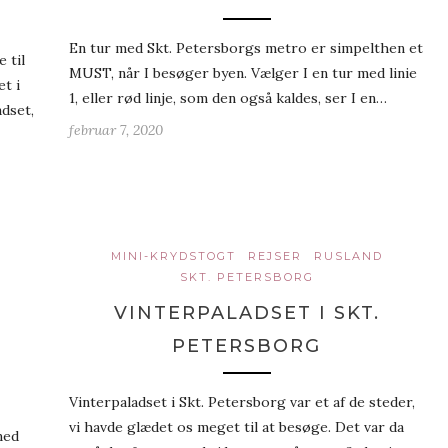
En tur med Skt. Petersborgs metro er simpelthen et
 til
MUST, når I besøger byen. Vælger I en tur med linie
t i
1, eller rød linje, som den også kaldes, ser I en…
dset,
februar 7, 2020
MINI-KRYDSTOGT
REJSER
RUSLAND
SKT. PETERSBORG
VINTERPALADSET I SKT.
PETERSBORG
Vinterpaladset i Skt. Petersborg var et af de steder,
vi havde glædet os meget til at besøge. Det var da
med