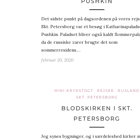
PUSHKIN
Det sidste punkt på dagsordenen på vores rejse
Skt. Petersborg var et besøg i Katharinapaladse
Pushkin. Paladset bliver også kaldt Sommerpala
da de russiske zarer brugte det som
sommerresidens.…
februar 20, 2020
MINI-KRYDSTOGT
REJSER
RUSLAND
SKT. PETERSBORG
BLODSKIRKEN I SKT.
PETERSBORG
Jeg synes bygninger, og i særdeleshed kirker 