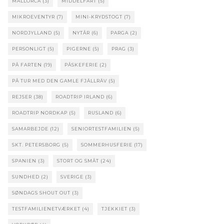
MALLORCA
(3)
MIDDELFART
(5)
MIKROEVENTYR
(7)
MINI-KRYDSTOGT
(7)
NORDJYLLAND
(5)
NYTÅR
(6)
PARGA
(2)
PERSONLIGT
(5)
PIGERNE
(5)
PRAG
(3)
PÅ FARTEN
(19)
PÅSKEFERIE
(2)
PÅ TUR MED DEN GAMLE FJÄLLRÄV
(5)
REJSER
(38)
ROADTRIP IRLAND
(6)
ROADTRIP NORDKAP
(5)
RUSLAND
(6)
SAMARBEJDE
(12)
SENIORTESTFAMILIEN
(5)
SKT. PETERSBORG
(5)
SOMMERHUSFERIE
(17)
SPANIEN
(3)
STORT OG SMÅT
(24)
SUNDHED
(2)
SVERIGE
(3)
SØNDAGS SHOUT OUT
(3)
TESTFAMILIENETVÆRKET
(4)
TJEKKIET
(3)