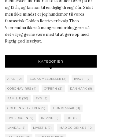
mennesker, mormor til to skønner tøzer på 10
og 13 år, og farmor til en dejlig dreng 2 år. Sidst
men ikke mindst er jeg hundemor til vores
fantastisk Golden Retriever hvalp Theo.
Vi er endnu ikke så mange seniorbloggere, så
det vil jeg gerne være med til at gøre op med.
Rigtig god læselyst.
KATEGORIER
AIKO
(10)
BOGANMELDELSER
(2)
BØGER
(7)
CORONAVIRUS
(4)
CYPERN
(2)
DANMARK
(9)
FAMILIE
(20)
FYN
(5)
GOLDEN RETRIEVER
(9)
HUNDESNAK
(11)
HVERDAGEN
(9)
IRLAND
(6)
JUL
(12)
LANDAL
(5)
LIVSSTIL
(7)
MAD OG DRIKKE
(10)