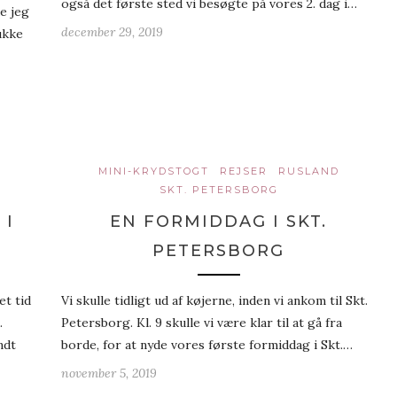
også det første sted vi besøgte på vores 2. dag i…
e jeg
december 29, 2019
ukke
MINI-KRYDSTOGT
REJSER
RUSLAND
SKT. PETERSBORG
 I
EN FORMIDDAG I SKT.
PETERSBORG
et tid
Vi skulle tidligt ud af køjerne, inden vi ankom til Skt.
.
Petersborg. Kl. 9 skulle vi være klar til at gå fra
ndt
borde, for at nyde vores første formiddag i Skt.…
november 5, 2019