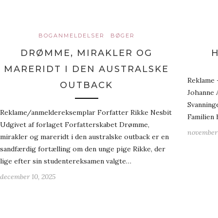
BOGANMELDELSER
BØGER
DRØMME, MIRAKLER OG
H
MARERIDT I DEN AUSTRALSKE
Reklame 
OUTBACK
Johanne 
Svanning
Reklame/anmeldereksemplar Forfatter Rikke Nesbit
Familien 
Udgivet af forlaget Forfatterskabet Drømme,
november 
mirakler og mareridt i den australske outback er en
sandfærdig fortælling om den unge pige Rikke, der
lige efter sin studentereksamen valgte…
december 10, 2025