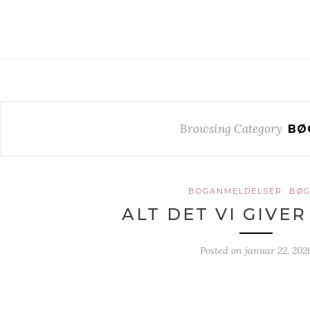
Browsing Category
BØ
BOGANMELDELSER
BØG
ALT DET VI GIVER
Posted on
januar 22, 202