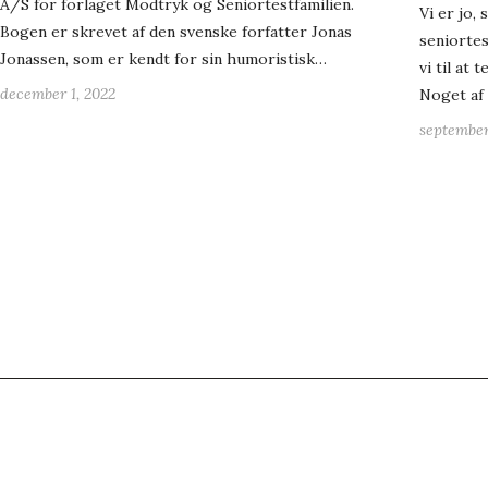
A/S for forlaget Modtryk og Seniortestfamilien.
Vi er jo,
Bogen er skrevet af den svenske forfatter Jonas
seniortes
Jonassen, som er kendt for sin humoristisk…
vi til at 
december 1, 2022
Noget af 
september
FACEBOOK
Copyright 