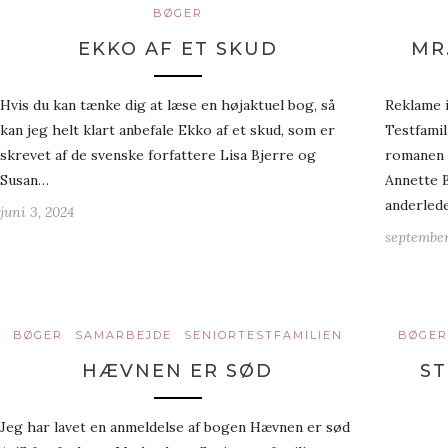
BØGER
EKKO AF ET SKUD
MR
Hvis du kan tænke dig at læse en højaktuel bog, så
Reklame 
kan jeg helt klart anbefale Ekko af et skud, som er
Testfamil
skrevet af de svenske forfattere Lisa Bjerre og
romanen M
Susan…
Annette B
anderled
juni 3, 2024
september
BØGER
SAMARBEJDE
SENIORTESTFAMILIEN
BØGER
HÆVNEN ER SØD
ST
Jeg har lavet en anmeldelse af bogen Hævnen er sød