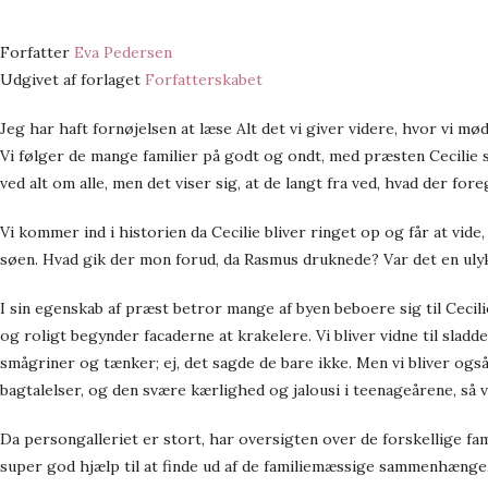
Forfatter
Eva Pedersen
Udgivet af forlaget
Forfatterskabet
Jeg har haft fornøjelsen at læse Alt det vi giver videre, hvor vi mø
Vi følger de mange familier på godt og ondt, med præsten Cecilie
ved alt om alle, men det viser sig, at de langt fra ved, hvad der f
Vi kommer ind i historien da Cecilie bliver ringet op og får at vide
søen. Hvad gik der mon forud, da Rasmus druknede? Var det en ulyk
I sin egenskab af præst betror mange af byen beboere sig til Cecilie
og roligt begynder facaderne at krakelere. Vi bliver vidne til sladd
smågriner og tænker; ej, det sagde de bare ikke. Men vi bliver også
bagtalelser, og den svære kærlighed og jalousi i teenageårene, så
Da persongalleriet er stort, har oversigten over de forskellige fa
super god hjælp til at finde ud af de familiemæssige sammenhænge,