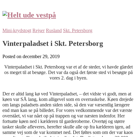
Mini-krydstogt
Rejser
Rusland
Skt. Petersborg
Vinterpaladset i Skt. Petersborg
Posted on
december 29, 2019
Vinterpaladset i Skt. Petersborg var et af de steder, vi havde glædet
os meget til at besøge. Det var da også det første sted vi besøgte på
vores 2. dag i byen.
Der er altid lang kø ved Vinterpaladset, – det vidste vi godt, men at
køen var SÅ lang, kom alligevel som en overraskelse. Køen drejede
om langs paladsets anden siden side, så den var væsentlig længere
end man kan se på billedet. For vores vedkommende var det værste
overstået, vi var nået op på trappen og var næsten indenfor. Her
fortsatte køen ned i kælderen til garderoberne. Overtøj og større
tasker skulle afleveres, herefter skulle alle op fra kælderen igen, ad
samme vej som de var kommet ned. Det føltes som om der var kaos