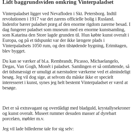
Lidt baggrundsviden omkring Vinterpaladset
Vinterpaladset ligger ved Nevafloden i Skt. Petersborg. Indtil
revolutionen i 1917 var det zarens officielle bolig i Rusland.
Indenfor bærer paladset præg af den enorme rigdom zarerne besad. I
dag fungerer paladset som museum med en enorme kunstsamling,
som Katarina den Store lagde grunden til. Hun købte kunst overalt i
Europa, og på et tidspunkt var der ikke længere plads i
Vinterpaladsets 1050 rum, og den tilstødende bygning, Erimitagen,
blev bygget.
Du kan se værker af bl.a. Rembrandt, Picasso, Michaelangelo,
Degas, Van Gogh, Monét i paladset. Samlingen er så omfattende, så
det tidsmæssigt er umuligt at nærstudere værkerne ved et almindeligt
besøg. Jeg vil dog sige, at selvom du måske ikke er specielt
interesseret i kunst, synes jeg helt bestemt Vinterpaladset er værd at
besøge.
Det er så extravagant og overdådigt med bladguld, krystallysekroner
og kunst overalt. Museet rummer desuden masser af dyrebart
porcelæn, møbler m.v.
Jeg vil lade billederne tale for sig selv: