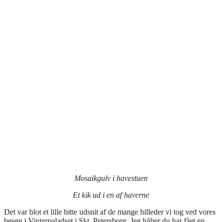
Mosaikgulv i havestuen
Et kik ud i en af haverne
Det var blot et lille bitte udsnit af de mange billeder vi tog ved vores
besøg i Vinterpaladset i Skt. Petersborg. Jeg håber du har fået en