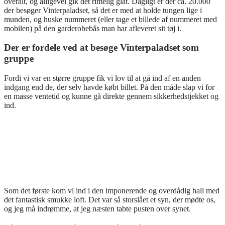
overalt, og alligevel gik det rimelig glat. Dagligt er der ca. 20.000
der besøger Vinterpaladset, så det er med at holde tungen lige i
munden, og huske nummeret (eller tage et billede af nummeret med
mobilen) på den garderobebås man har afleveret sit tøj i.
Der er fordele ved at besøge Vinterpaladset som
gruppe
Fordi vi var en større gruppe fik vi lov til at gå ind af en anden
indgang end de, der selv havde købt billet. På den måde slap vi for
en masse ventetid og kunne gå direkte gennem sikkerhedstjekket og
ind.
Som det første kom vi ind i den imponerende og overdådig hall med
det fantastisk smukke loft. Det var så storslået et syn, der mødte os,
og jeg må indrømme, at jeg næsten tabte pusten over synet.