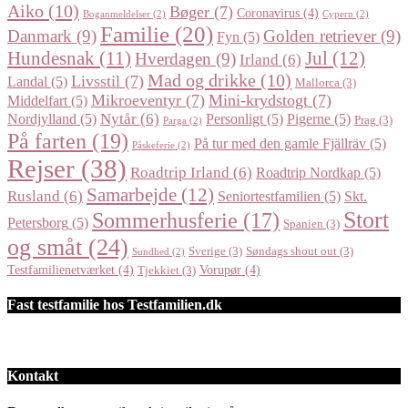
Aiko
(10)
Bøger
(7)
Coronavirus
(4)
Boganmeldelser
(2)
Cypern
(2)
Familie
(20)
Danmark
(9)
Golden retriever
(9)
Fyn
(5)
Jul
(12)
Hundesnak
(11)
Hverdagen
(9)
Irland
(6)
Mad og drikke
(10)
Livsstil
(7)
Landal
(5)
Mallorca
(3)
Mikroeventyr
(7)
Mini-krydstogt
(7)
Middelfart
(5)
Nytår
(6)
Nordjylland
(5)
Personligt
(5)
Pigerne
(5)
Prag
(3)
Parga
(2)
På farten
(19)
På tur med den gamle Fjällräv
(5)
Påskeferie
(2)
Rejser
(38)
Roadtrip Irland
(6)
Roadtrip Nordkap
(5)
Samarbejde
(12)
Rusland
(6)
Seniortestfamilien
(5)
Skt.
Stort
Sommerhusferie
(17)
Petersborg
(5)
Spanien
(3)
og småt
(24)
Sverige
(3)
Søndags shout out
(3)
Sundhed
(2)
Testfamilienetværket
(4)
Vorupør
(4)
Tjekkiet
(3)
Fast testfamilie hos Testfamilien.dk
Kontakt