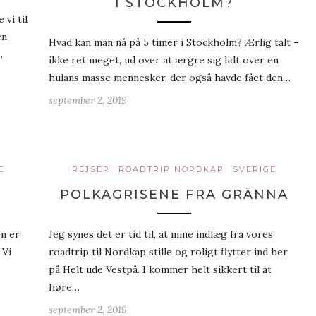
I STOCKHOLM?
 vi til
en
Hvad kan man nå på 5 timer i Stockholm? Ærlig talt –
…
ikke ret meget, ud over at ærgre sig lidt over en
hulans masse mennesker, der også havde fået den…
september 2, 2019
E
REJSER
ROADTRIP NORDKAP
SVERIGE
POLKAGRISENE FRA GRÄNNA
en er
Jeg synes det er tid til, at mine indlæg fra vores
 Vi
roadtrip til Nordkap stille og roligt flytter ind her
på Helt ude Vestpå. I kommer helt sikkert til at
høre…
september 2, 2019