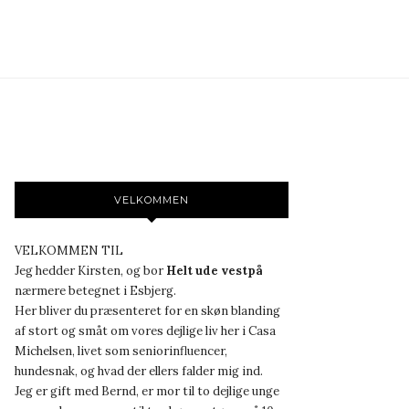
VELKOMMEN
VELKOMMEN TIL
Jeg hedder Kirsten, og bor
Helt ude vestpå
nærmere betegnet i Esbjerg.
Her bliver du præsenteret for en skøn blanding
af stort og småt om vores dejlige liv her i Casa
Michelsen, livet som seniorinfluencer,
hundesnak, og hvad der ellers falder mig ind.
Jeg er gift med Bernd, er mor til to dejlige unge