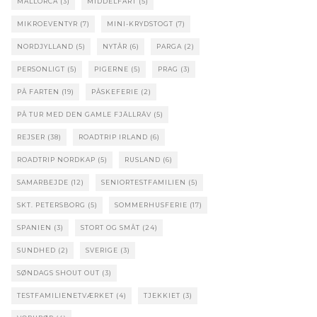
MALLORCA
(3)
MIDDELFART
(5)
MIKROEVENTYR
(7)
MINI-KRYDSTOGT
(7)
NORDJYLLAND
(5)
NYTÅR
(6)
PARGA
(2)
PERSONLIGT
(5)
PIGERNE
(5)
PRAG
(3)
PÅ FARTEN
(19)
PÅSKEFERIE
(2)
PÅ TUR MED DEN GAMLE FJÄLLRÄV
(5)
REJSER
(38)
ROADTRIP IRLAND
(6)
ROADTRIP NORDKAP
(5)
RUSLAND
(6)
SAMARBEJDE
(12)
SENIORTESTFAMILIEN
(5)
SKT. PETERSBORG
(5)
SOMMERHUSFERIE
(17)
SPANIEN
(3)
STORT OG SMÅT
(24)
SUNDHED
(2)
SVERIGE
(3)
SØNDAGS SHOUT OUT
(3)
TESTFAMILIENETVÆRKET
(4)
TJEKKIET
(3)