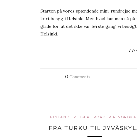
Starten på vores spændende mini-rundrejse mell
kort besøg i Helsinki. Men hvad kan man nå på 4 
glade for, at det ikke var første gang, vi besøg
Helsinki.
CO
0
Comments
FINLAND
REJSER
ROADTRIP NORDKA
FRA TURKU TIL JYVÄSKYL