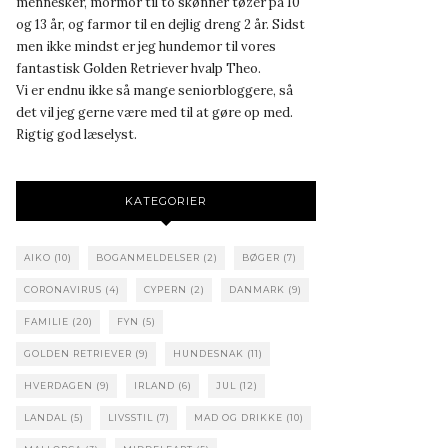
mennesker, mormor til to skønner tøzer på 10
og 13 år, og farmor til en dejlig dreng 2 år. Sidst
men ikke mindst er jeg hundemor til vores
fantastisk Golden Retriever hvalp Theo.
Vi er endnu ikke så mange seniorbloggere, så
det vil jeg gerne være med til at gøre op med.
Rigtig god læselyst.
KATEGORIER
AIKO
(10)
BOGANMELDELSER
(2)
BØGER
(7)
CORONAVIRUS
(4)
CYPERN
(2)
DANMARK
(9)
FAMILIE
(20)
FYN
(5)
GOLDEN RETRIEVER
(9)
HUNDESNAK
(11)
HVERDAGEN
(9)
IRLAND
(6)
JUL
(12)
LANDAL
(5)
LIVSSTIL
(7)
MAD OG DRIKKE
(10)