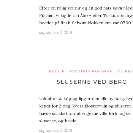
Efter en rolig sejltur og en god nats søvn nåede
Finland. Vi lagde til i Åbo – eller Turku, som by
hedder på finsk. Selvom klokken kun var 07.00
september 2, 2019
REJSER
ROADTRIP NORDKAP
SVERIG
SLUSERNE VED BERG
Udenfor Linköping ligger den lille by Berg. By
kendt for 2 ting; Vreta klosterruin og sluserne.
havde snakket om, at vi gerne ville forbi og se
sluserne, og havde…
september 2, 2019