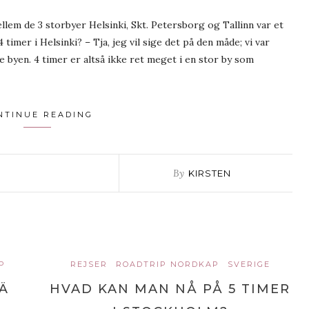
em de 3 storbyer Helsinki, Skt. Petersborg og Tallinn var et
timer i Helsinki? – Tja, jeg vil sige det på den måde; vi var
te byen. 4 timer er altså ikke ret meget i en stor by som
NTINUE READING
By
KIRSTEN
P
REJSER
ROADTRIP NORDKAP
SVERIGE
Ä
HVAD KAN MAN NÅ PÅ 5 TIMER