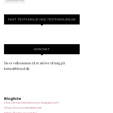
VORUPØR
(4)
FAST TESTFAMILIE HOS TESTFAMILIEN.DK
KONTAKT
Du er velkommen til at skrive til mig på
kimic@bbsyd.dk
Blogliste
http://annemetteseventyr.blogspot.com
https://www.mettebech.dk
https://teatougaard.dk/