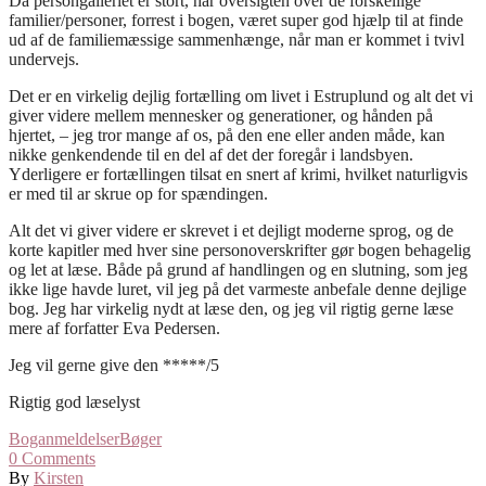
Da persongalleriet er stort, har oversigten over de forskellige
familier/personer, forrest i bogen, været super god hjælp til at finde
ud af de familiemæssige sammenhænge, når man er kommet i tvivl
undervejs.
Det er en virkelig dejlig fortælling om livet i Estruplund og alt det vi
giver videre mellem mennesker og generationer, og hånden på
hjertet, – jeg tror mange af os, på den ene eller anden måde, kan
nikke genkendende til en del af det der foregår i landsbyen.
Yderligere er fortællingen tilsat en snert af krimi, hvilket naturligvis
er med til ar skrue op for spændingen.
Alt det vi giver videre er skrevet i et dejligt moderne sprog, og de
korte kapitler med hver sine personoverskrifter gør bogen behagelig
og let at læse. Både på grund af handlingen og en slutning, som jeg
ikke lige havde luret, vil jeg på det varmeste anbefale denne dejlige
bog. Jeg har virkelig nydt at læse den, og jeg vil rigtig gerne læse
mere af forfatter Eva Pedersen.
Jeg vil gerne give den *****/5
Rigtig god læselyst
Boganmeldelser
Bøger
0
Comments
By
Kirsten