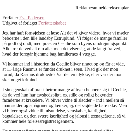
Reklame/anmeldereksemplar
Forfatter
Eva Pedersen
Udgivet af forlaget
Forfatterskabet
Jeg har haft fornøjelsen at læse Alt det vi giver videre, hvor vi møder
beboerne i den lille landsby Estruplund. Vi følger de mange familier
på godt og ondt, med præsten Cecilie som byens omdrejningspunkt.
Alle tror de ved alt om alle, men det viser sig, at de langt fra ved,
hvad der foregår hjemme bag familiernes 4 vægge.
Vi kommer ind i historien da Cecilie bliver ringet op og får at vide,
at 11-årige Rasmus er fundet druknet i søen. Hvad gik der mon
forud, da Rasmus druknede? Var det en ulykke, eller var der mon
sket noget kriminelt.
I sin egenskab af præst betror mange af byen beboere sig til Cecilie,
da de ved hun har tavshedspligt, og stille og roligt begynder
facaderne at krakelere. Vi bliver vidne til sladder – ind i mellem så
man sidder og smågriner og tænker; ej, det sagde de bare ikke. Men
vi bliver også vidne til misundelse, venskaber, kærlighed,
bagtalelser, og den svære kærlighed og jalousi i teenageårene, så vi
kommer hele følelsesregistret igennem.