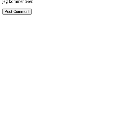
jeg kommenterer.
Facebook
Instagram
Pinterest
E-mail
Copyright 2019 - All Rights Reserved. Helt ude Vestpå