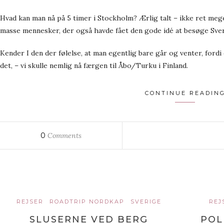
Hvad kan man nå på 5 timer i Stockholm? Ærlig talt – ikke ret mege
masse mennesker, der også havde fået den gode idé at besøge Sve
Kender I den der følelse, at man egentlig bare går og venter, fordi
det, – vi skulle nemlig nå færgen til Åbo/Turku i Finland.
CONTINUE READIN
0
Comments
REJSER
ROADTRIP NORDKAP
SVERIGE
REJ
SLUSERNE VED BERG
POL