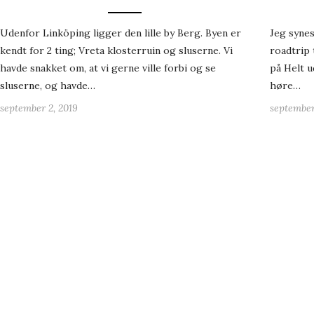
Udenfor Linköping ligger den lille by Berg. Byen er
Jeg synes
kendt for 2 ting; Vreta klosterruin og sluserne. Vi
roadtrip 
havde snakket om, at vi gerne ville forbi og se
på Helt u
sluserne, og havde…
høre…
september 2, 2019
september