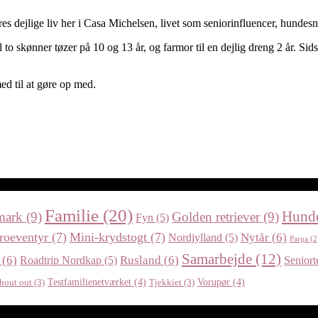
es dejlige liv her i Casa Michelsen, livet som seniorinfluencer, hundesn
 to skønner tøzer på 10 og 13 år, og farmor til en dejlig dreng 2 år. Si
ed til at gøre op med.
Familie
(20)
Hund
mark
(9)
Golden retriever
(9)
Fyn
(5)
roeventyr
(7)
Mini-krydstogt
(7)
Nytår
(6)
Nordjylland
(5)
Parga
(2
Samarbejde
(12)
(6)
Rusland
(6)
Roadtrip Nordkap
(5)
Seniort
Testfamilienetværket
(4)
Vorupør
(4)
hout out
(3)
Tjekkiet
(3)