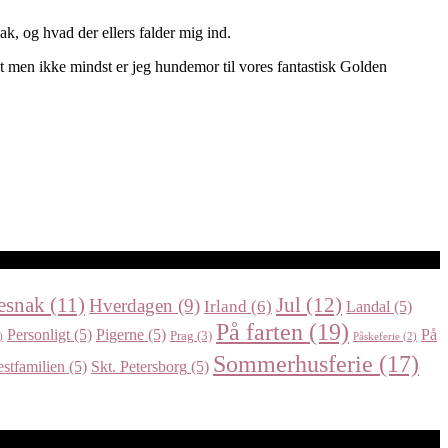
ak, og hvad der ellers falder mig ind.
dst men ikke mindst er jeg hundemor til vores fantastisk Golden
Jul
(12)
esnak
(11)
Hverdagen
(9)
Irland
(6)
Landal
(5)
På farten
(19)
Personligt
(5)
Pigerne
(5)
På
Prag
(3)
)
Påskeferie
(2)
Sommerhusferie
(17)
estfamilien
(5)
Skt. Petersborg
(5)