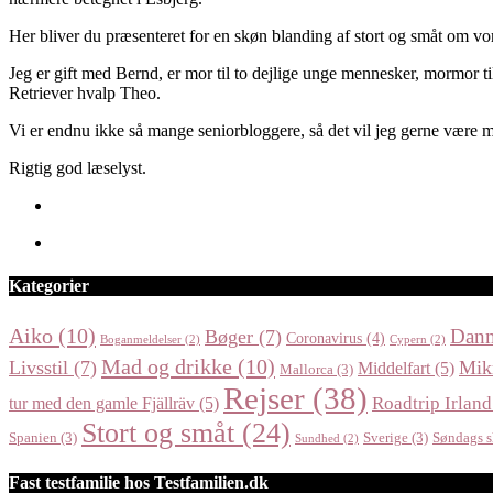
Her bliver du præsenteret for en skøn blanding af stort og småt om vor
Jeg er gift med Bernd, er mor til to dejlige unge mennesker, mormor til
Retriever hvalp Theo.
Vi er endnu ikke så mange seniorbloggere, så det vil jeg gerne være m
Rigtig god læselyst.
Kategorier
Aiko
(10)
Dan
Bøger
(7)
Coronavirus
(4)
Boganmeldelser
(2)
Cypern
(2)
Mad og drikke
(10)
Livsstil
(7)
Mik
Middelfart
(5)
Mallorca
(3)
Rejser
(38)
Roadtrip Irland
tur med den gamle Fjällräv
(5)
Stort og småt
(24)
Spanien
(3)
Sverige
(3)
Søndags s
Sundhed
(2)
Fast testfamilie hos Testfamilien.dk