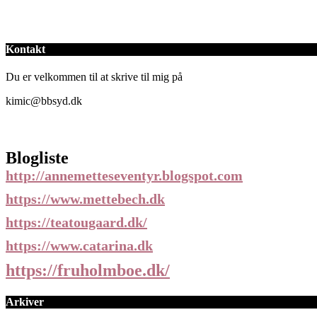
Kontakt
Du er velkommen til at skrive til mig på
kimic@bbsyd.dk
Blogliste
http://annemetteseventyr.blogspot.com
https://www.mettebech.dk
https://teatougaard.dk/
https://www.catarina.dk
https://fruholmboe.dk/
Arkiver