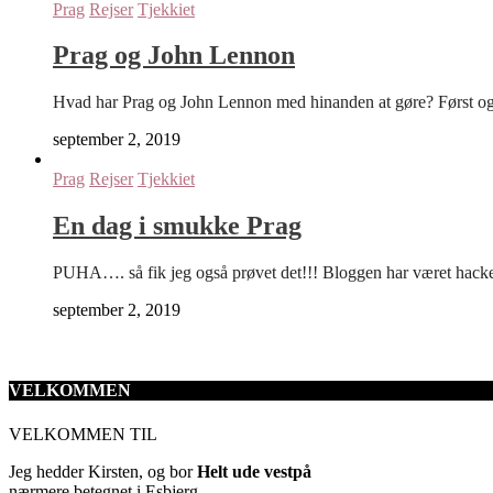
Prag
Rejser
Tjekkiet
Prag og John Lennon
Hvad har Prag og John Lennon med hinanden at gøre? Først o
september 2, 2019
Prag
Rejser
Tjekkiet
En dag i smukke Prag
PUHA…. så fik jeg også prøvet det!!! Bloggen har været hacke
september 2, 2019
VELKOMMEN
VELKOMMEN TIL
Jeg hedder Kirsten, og bor
Helt ude vestpå
nærmere betegnet i Esbjerg.