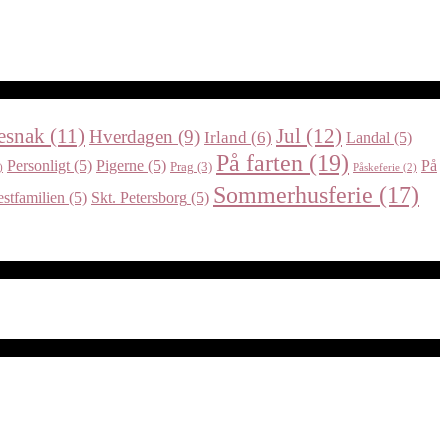
Jul
(12)
esnak
(11)
Hverdagen
(9)
Irland
(6)
Landal
(5)
På farten
(19)
Personligt
(5)
Pigerne
(5)
På
Prag
(3)
)
Påskeferie
(2)
Sommerhusferie
(17)
estfamilien
(5)
Skt. Petersborg
(5)