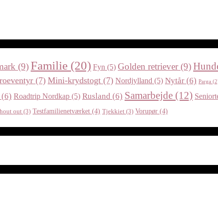
Familie
(20)
Hund
mark
(9)
Golden retriever
(9)
Fyn
(5)
roeventyr
(7)
Mini-krydstogt
(7)
Nytår
(6)
Nordjylland
(5)
Parga
(2
Samarbejde
(12)
(6)
Rusland
(6)
Roadtrip Nordkap
(5)
Seniort
Testfamilienetværket
(4)
Vorupør
(4)
hout out
(3)
Tjekkiet
(3)