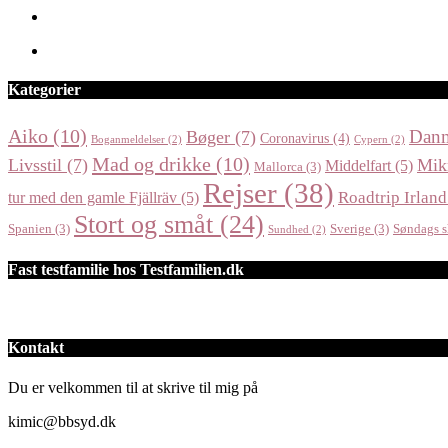
Kategorier
Aiko
(10)
Dan
Bøger
(7)
Coronavirus
(4)
Boganmeldelser
(2)
Cypern
(2)
Mad og drikke
(10)
Livsstil
(7)
Mik
Middelfart
(5)
Mallorca
(3)
Rejser
(38)
Roadtrip Irland
tur med den gamle Fjällräv
(5)
Stort og småt
(24)
Spanien
(3)
Sverige
(3)
Søndags s
Sundhed
(2)
Fast testfamilie hos Testfamilien.dk
Kontakt
Du er velkommen til at skrive til mig på
kimic@bbsyd.dk