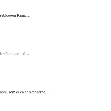
a rejsebloggen Kimic…
 derefter køre ned…
ishmore, som er en af Aranøerne.…