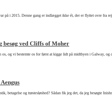
i var på i 2015. Denne gang er indlægget ikke ét, der er flyttet ovre fr
 besøg ved Cliffs of Moher
n os, og vi bestemte os for først at kigge lidt på midtbyen i Galway, og
n Aengus
mystik, betagelse og trøstesløshed? Sådan fik jeg det, da jeg besøgte In