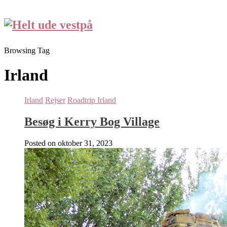
Browsing Tag
Irland
Irland
Rejser
Roadtrip Irland
Besøg i Kerry Bog Village
Posted on
oktober 31, 2023