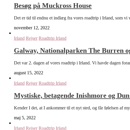
Besøg på Muckross House
Det er tid til endnu et indlæg fra vores roadtrip i Irland, som v
november 12, 2022
Irland
Rejser
Roadtrip Irland
Galway, Nationalparken The Burren og
Det var 2. dagen af vores roadtrip i Irland. Vi havde dagen fora
august 15, 2022
Irland
Rejser
Roadtrip Irland
Mystiske, betagende Inishmore og Du
Kender I det, at I ankommer til et nyt sted, og får følelsen af 
maj 5, 2022
Irland
Rejser
Roadtrip Irland