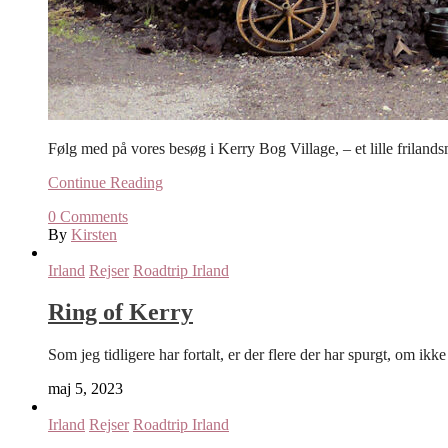
Følg med på vores besøg i Kerry Bog Village, – et lille frilan
Continue Reading
0
Comments
By
Kirsten
Irland
Rejser
Roadtrip Irland
Ring of Kerry
Som jeg tidligere har fortalt, er der flere der har spurgt, om 
maj 5, 2023
Irland
Rejser
Roadtrip Irland