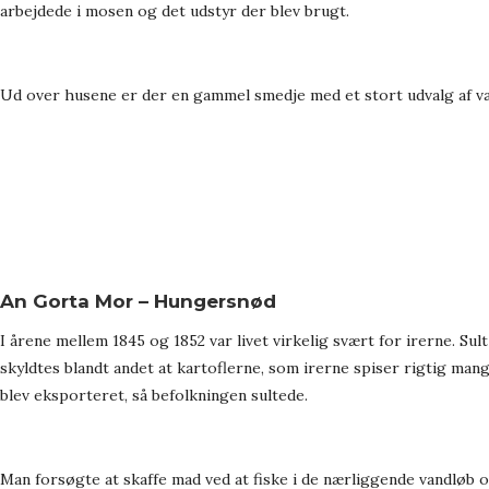
arbejdede i mosen og det udstyr der blev brugt.
Ud over husene er der en gammel smedje med et stort udvalg af v
An Gorta Mor – Hungersnød
I årene mellem 1845 og 1852 var livet virkelig svært for irerne. S
skyldtes blandt andet at kartoflerne, som irerne spiser rigtig ma
blev eksporteret, så befolkningen sultede.
Man forsøgte at skaffe mad ved at fiske i de nærliggende vandløb 