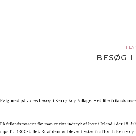
IRLA
BESØG I
Følg med på vores besøg i Kerry Bog Village, – et lille frilandsmu
På frilandsmuseet får man et fint indtryk af livet i Irland i det 1
nips fra 1800-tallet.
Et af dem er blevet flyttet fra North Kerry o