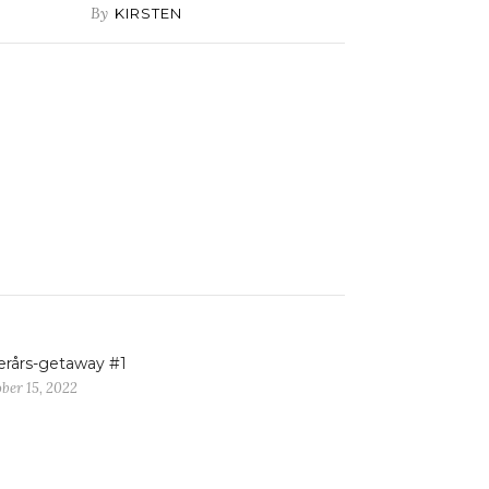
By
KIRSTEN
erårs-getaway #1
ber 15, 2022