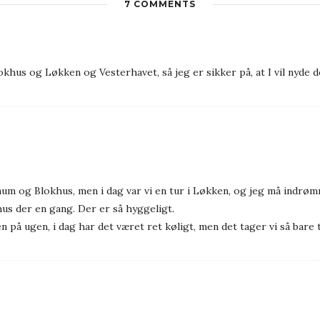
7 COMMENTS
okhus og Løkken og Vesterhavet, så jeg er sikker på, at I vil nyde de
num og Blokhus, men i dag var vi en tur i Løkken, og jeg må indrøm
hus der en gang. Der er så hyggeligt.
en på ugen, i dag har det været ret køligt, men det tager vi så bare 