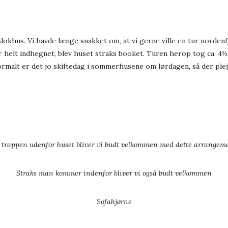
lokhus. Vi havde længe snakket om, at vi gerne ville en tur norden
r helt indhegnet, blev huset straks booket. Turen herop tog ca. 4½
ormalt er det jo skiftedag i sommerhusene om lørdagen, så der plej
 trappen udenfor huset bliver vi budt velkommen med dette arrangem
Straks man kommer indenfor bliver vi også budt velkommen
Sofahjørne