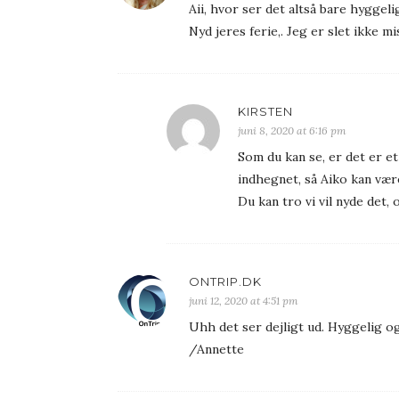
Aii, hvor ser det altså bare hyggel
Nyd jeres ferie,. Jeg er slet ikke m
KIRSTEN
juni 8, 2020 at 6:16 pm
Som du kan se, er det er et
indhegnet, så Aiko kan væ
Du kan tro vi vil nyde det
ONTRIP.DK
juni 12, 2020 at 4:51 pm
Uhh det ser dejligt ud. Hyggelig o
/Annette