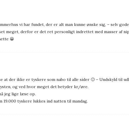
ommerhus vi har fundet, der er alt man kunne ønske sig, – selv gode
set meget, derfor er det ret personligt indrettet med masser af ni
nette 😀
 at der ikke er tyskere som nabo til alle sider 🙂 – Undskyld til ud
kysten, og ved hvor meget det betyder kr/øre.
 jeg lige læse op.
en 19.000 tyskere lukkes ind natten til mandag.