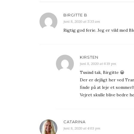
BIRGITTE B
juni 8, 2020 at 5:35 am
Rigtig god ferie. Jeg er vild med Bl
KIRSTEN
juni 8, 2020 at 6:19 pm
Tusind tak, Birgitte 😀
Der er dejligt her ved Tra
finde på at leje et sommer
Vejret skulle blive bedre h
CATARINA
juni 8, 2020 at 4:03 pm