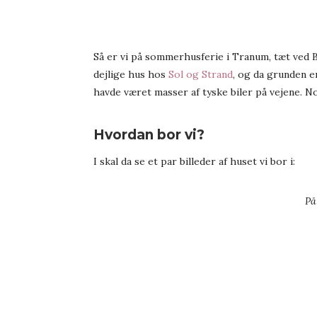
Så er vi på sommerhusferie i Tranum, tæt ved B
dejlige hus hos
Sol og Strand
, og da grunden e
havde været masser af tyske biler på vejene. N
Hvordan bor vi?
I skal da se et par billeder af huset vi bor i:
På