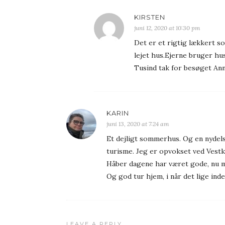
KIRSTEN
juni 12, 2020 at 10:30 pm
Det er et rigtig lækkert s
lejet hus.Ejerne bruger hu
Tusind tak for besøget An
KARIN
juni 13, 2020 at 7:24 am
Et dejligt sommerhus. Og en nydelse
turisme. Jeg er opvokset ved Vest
Håber dagene har været gode, nu må
Og god tur hjem, i når det lige ind
LEAVE A REPLY