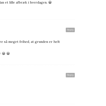
an et lille afbræk i hverdagen. 😀
Reply
are så meget frihed, at grunden er helt
r 😀 😀
Reply