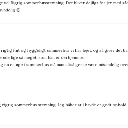
igt ud. Rigtig sommerhusstemning. Det bliver dejligt for jer med såd
isundelig 😉
 rigtig fint og hyggeligt sommerhus vi har lejet, og så giver det b
re ude lige så meget, som han er derhjemme.
, og en en uge i sommerhus må man altså gerne være misundelig ove
g rigtig sommerhus stemning. Jeg håber at i havde et godt ophold.