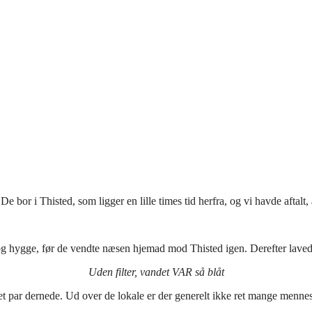
 De bor i Thisted, som ligger en lille times tid herfra, og vi havde aft
 hygge, før de vendte næsen hjemad mod Thisted igen. Derefter lavede v
Uden filter, vandet VAR så blåt
t par dernede. Ud over de lokale er der generelt ikke ret mange mennesk