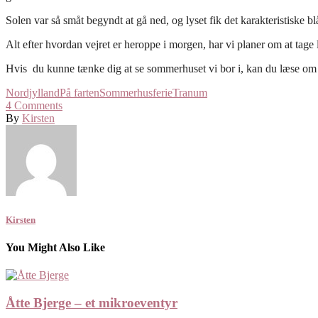
Solen var så småt begyndt at gå ned, og lyset fik det karakteristiske blå
Alt efter hvordan vejret er heroppe i morgen, har vi planer om at tage li
Hvis du kunne tænke dig at se sommerhuset vi bor i, kan du læse om
Nordjylland
På farten
Sommerhusferie
Tranum
4
Comments
By
Kirsten
Kirsten
You Might Also Like
Åtte Bjerge – et mikroeventyr