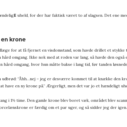
ændelig
E
uheld, for der har faktisk været to af slagsen. Det ene m
 en krone
æge for at få fjernet en visdomstand, som havde drillet et stykke ti
 en hård omgang. Ikke nok med at roden var lang, så havde den også
 en hård omgang, hvor hun måtte bakse i lang tid, før tanden løsnede
n udbrød: “Åhh…nej – jeg er desværre kommet til at knække den kron
l at have en ny krone på.” Ærgerligt, men det var jo et hændeligt uh
gang i 1½ time. Den gamle krone blev boret væk, området blev scann
porcelænskrone er færdig om et par uger, og så sidder jeg der igen