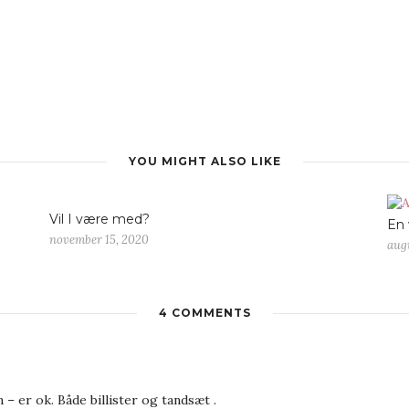
YOU MIGHT ALSO LIKE
Vil I være med?
En 
november 15, 2020
aug
4 COMMENTS
en – er ok. Både billister og tandsæt .