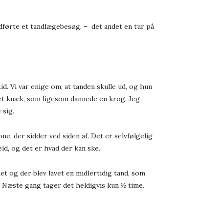
edførte et tandlægebesøg, – det andet en tur på
d. Vi var enige om, at tanden skulle ud, og hun
 et knæk, som ligesom dannede en krog. Jeg
 sig.
e, der sidder ved siden af. Det er selvfølgelig
eld, og det er hvad der kan ske.
et og der blev lavet en midlertidig tand, som
. Næste gang tager det heldigvis kun ½ time.