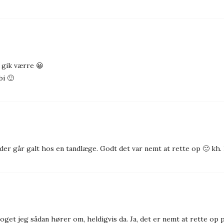
e gik værre 😀
bi 🙂
der går galt hos en tandlæge. Godt det var nemt at rette op 🙂 kh. 
noget jeg sådan hører om, heldigvis da. Ja, det er nemt at rette op