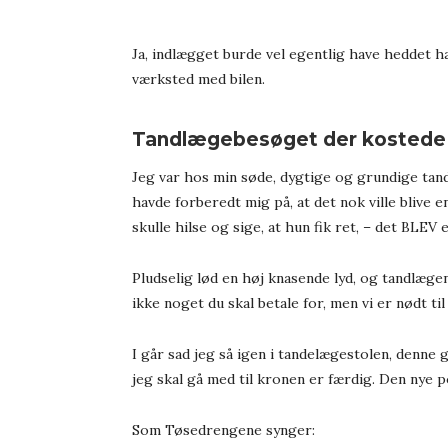
Ja, indlægget burde vel egentlig have heddet h
værksted med bilen.
Tandlægebesøget der kostede
Jeg var hos min søde, dygtige og grundige tandl
havde forberedt mig på, at det nok ville blive
skulle hilse og sige, at hun fik ret, – det BLEV
Pludselig lød en høj knasende lyd, og tandlæge
ikke noget du skal betale for, men vi er nødt ti
I går sad jeg så igen i tandelægestolen, denne 
jeg skal gå med til kronen er færdig. Den nye 
Som Tøsedrengene synger: