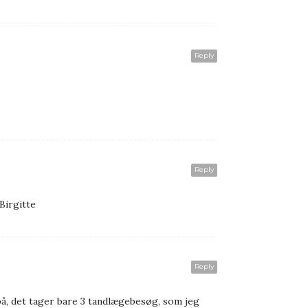
Reply
Reply
Birgitte
Reply
 på, det tager bare 3 tandlægebesøg, som jeg