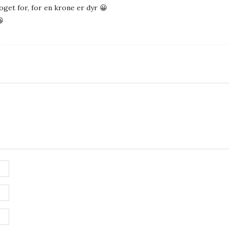
noget for, for en krone er dyr 😀
😀