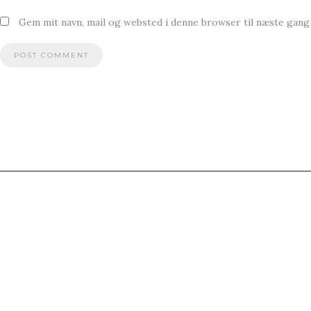
Gem mit navn, mail og websted i denne browser til næste gan
FACEBOOK
Copyright 