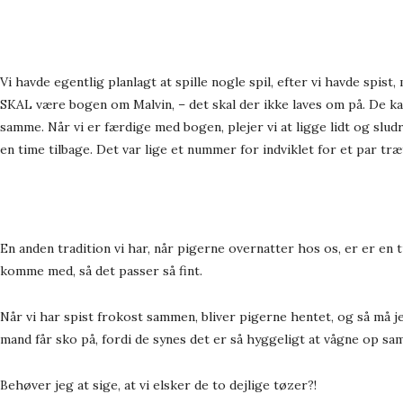
Vi havde egentlig planlagt at spille nogle spil, efter vi havde spis
SKAL være bogen om Malvin, – det skal der ikke laves om på. De kan
samme. Når vi er færdige med bogen, plejer vi at ligge lidt og slud
en time tilbage. Det var lige et nummer for indviklet for et par træ
En anden tradition vi har, når pigerne overnatter hos os, er er en 
komme med, så det passer så fint.
Når vi har spist frokost sammen, bliver pigerne hentet, og så må 
mand får sko på, fordi de synes det er så hyggeligt at vågne op s
Behøver jeg at sige, at vi elsker de to dejlige tøzer?!