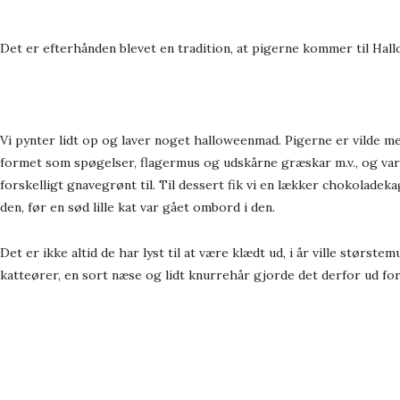
Det er efterhånden blevet en tradition, at pigerne kommer til Hallow
Vi pynter lidt op og laver noget halloweenmad. Pigerne er vilde m
formet som spøgelser, flagermus og udskårne græskar m.v., og var
forskelligt gnavegrønt til. Til dessert fik vi en lækker chokoladek
den, før en sød lille kat var gået ombord i den.
Det er ikke altid de har lyst til at være klædt ud, i år ville stør
katteører, en sort næse og lidt knurrehår gjorde det derfor ud fo