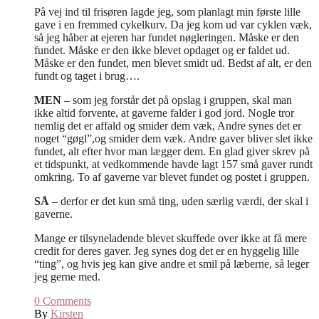
På vej ind til frisøren lagde jeg, som planlagt min første lille
gave i en fremmed cykelkurv. Da jeg kom ud var cyklen væk,
så jeg håber at ejeren har fundet nøgleringen. Måske er den
fundet. Måske er den ikke blevet opdaget og er faldet ud.
Måske er den fundet, men blevet smidt ud. Bedst af alt, er den
fundt og taget i brug….
MEN
– som jeg forstår det på opslag i gruppen, skal man
ikke altid forvente, at gaverne falder i god jord. Nogle tror
nemlig det er affald og smider dem væk, Andre synes det er
noget “gøgl”,og smider dem væk. Andre gaver bliver slet ikke
fundet, alt efter hvor man lægger dem. En glad giver skrev på
et tidspunkt, at vedkommende havde lagt 157 små gaver rundt
omkring. To af gaverne var blevet fundet og postet i gruppen.
SÅ
– derfor er det kun små ting, uden særlig værdi, der skal i
gaverne.
Mange er tilsyneladende blevet skuffede over ikke at få mere
credit for deres gaver. Jeg synes dog det er en hyggelig lille
“ting”, og hvis jeg kan give andre et smil på læberne, så leger
jeg gerne med.
0
Comments
By
Kirsten