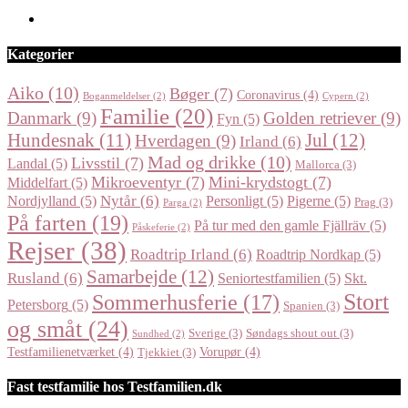
Kategorier
Aiko
(10)
Bøger
(7)
Coronavirus
(4)
Boganmeldelser
(2)
Cypern
(2)
Familie
(20)
Danmark
(9)
Golden retriever
(9)
Fyn
(5)
Jul
(12)
Hundesnak
(11)
Hverdagen
(9)
Irland
(6)
Mad og drikke
(10)
Livsstil
(7)
Landal
(5)
Mallorca
(3)
Mikroeventyr
(7)
Mini-krydstogt
(7)
Middelfart
(5)
Nytår
(6)
Nordjylland
(5)
Personligt
(5)
Pigerne
(5)
Prag
(3)
Parga
(2)
På farten
(19)
På tur med den gamle Fjällräv
(5)
Påskeferie
(2)
Rejser
(38)
Roadtrip Irland
(6)
Roadtrip Nordkap
(5)
Samarbejde
(12)
Rusland
(6)
Seniortestfamilien
(5)
Skt.
Stort
Sommerhusferie
(17)
Petersborg
(5)
Spanien
(3)
og småt
(24)
Sverige
(3)
Søndags shout out
(3)
Sundhed
(2)
Testfamilienetværket
(4)
Vorupør
(4)
Tjekkiet
(3)
Fast testfamilie hos Testfamilien.dk