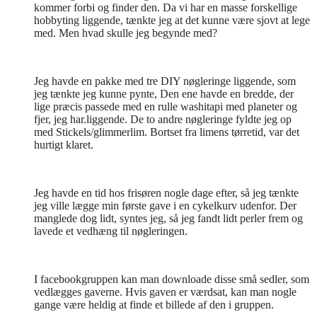
kommer forbi og finder den. Da vi har en masse forskellige
hobbyting liggende, tænkte jeg at det kunne være sjovt at lege
med. Men hvad skulle jeg begynde med?
Jeg havde en pakke med tre DIY nøgleringe liggende, som
jeg tænkte jeg kunne pynte, Den ene havde en bredde, der
lige præcis passede med en rulle washitapi med planeter og
fjer, jeg har.liggende. De to andre nøgleringe fyldte jeg op
med Stickels/glimmerlim. Bortset fra limens tørretid, var det
hurtigt klaret.
Jeg havde en tid hos frisøren nogle dage efter, så jeg tænkte
jeg ville lægge min første gave i en cykelkurv udenfor. Der
manglede dog lidt, syntes jeg, så jeg fandt lidt perler frem og
lavede et vedhæng til nøgleringen.
I facebookgruppen kan man downloade disse små sedler, som
vedlægges gaverne. Hvis gaven er værdsat, kan man nogle
gange være heldig at finde et billede af den i gruppen.