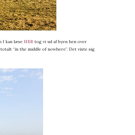
om I kan læse
HER
tog vi ud af byen hen over
otalt “in the middle of nowhere”. Det viste sig