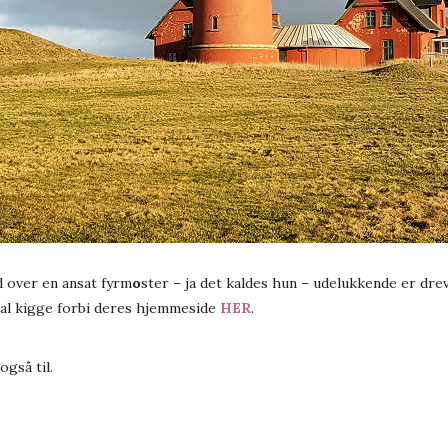
d over en ansat fyrm
o
ster – ja det kaldes hun – udelukkende er drev
skal kigge forbi deres hjemmeside
HER
.
også til.