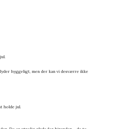
ul.
 lyder hyggeligt, men der kan vi desværre ikke
t holde jul.
den. De er utrolig glade for hinanden – de to.