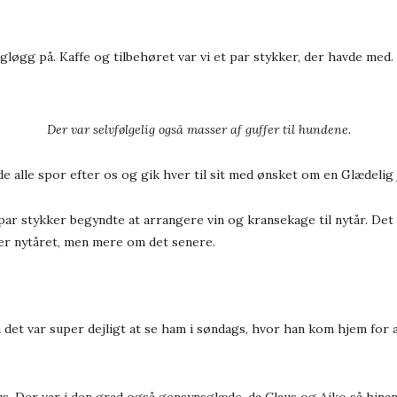
gløgg på. Kaffe og tilbehøret var vi et par stykker, der havde med.
Der var selvfølgelig også masser af guffer til hundene.
 alle spor efter os og gik hver til sit med ønsket om en Glædelig j
 par stykker begyndte at arrangere vin og kransekage til nytår. Det
er nytåret, men mere om det senere.
så det var super dejligt at se ham i søndags, hvor han kom hjem for a
aus. Der var i den grad også gensynsglæde, da Claus og Aiko så hinan