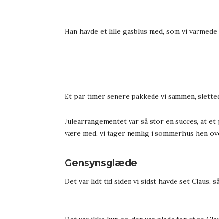
Han havde et lille gasblus med, som vi varmede 
Et par timer senere pakkede vi sammen, slettede
Julearrangementet var så stor en succes, at et
være med, vi tager nemlig i sommerhus hen ov
Gensynsglæde
Det var lidt tid siden vi sidst havde set Claus, 
Det var ikke kun os, der var glade for at se Cl