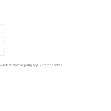
owser til næste gang jeg kommenterer.
ACEBOOK
INSTAGRAM
PINTEREST
E-M