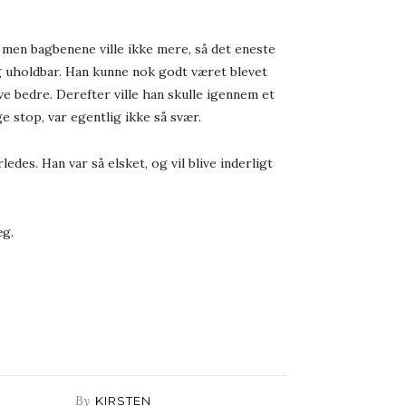
r, men bagbenene ville ikke mere, så det eneste
ig uholdbar. Han kunne nok godt været blevet
ve bedre. Derefter ville han skulle igennem et
e stop, var egentlig ikke så svær.
des. Han var så elsket, og vil blive inderligt
æg.
By
KIRSTEN