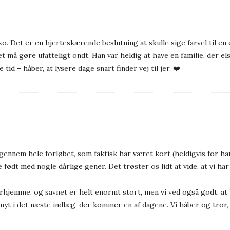
. Det er en hjerteskærende beslutning at skulle sige farvel til en 
t må gøre ufatteligt ondt. Han var heldig at have en familie, der e
tid – håber, at lysere dage snart finder vej til jer. ❤️
 gennem hele forløbet, som faktisk har været kort (heldigvis for ha
e født med nogle dårlige gener. Det trøster os lidt at vide, at vi ha
rhjemme, og savnet er helt enormt stort, men vi ved også godt, at li
 nyt i det næste indlæg, der kommer en af dagene. Vi håber og tror, 