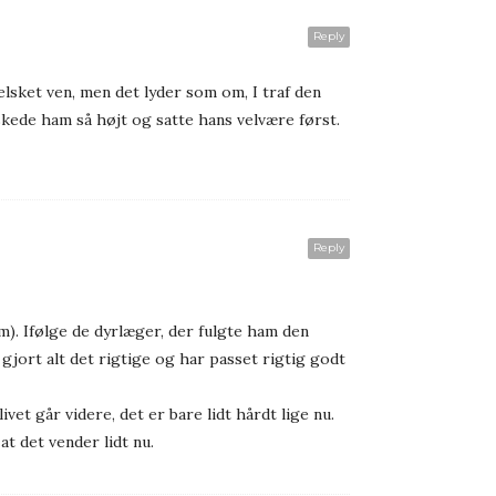
Reply
elsket ven, men det lyder som om, I traf den
lskede ham så højt og satte hans velvære først.
Reply
m). Ifølge de dyrlæger, der fulgte ham den
r gjort alt det rigtige og har passet rigtig godt
vet går videre, det er bare lidt hårdt lige nu.
at det vender lidt nu.