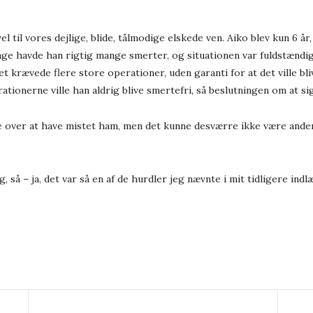
vel til vores dejlige, blide, tålmodige elskede ven. Aiko blev kun 6 å
 dage havde han rigtig mange smerter, og situationen var fuldstænd
t krævede flere store operationer, uden garanti for at det ville bli
ionerne ville han aldrig blive smertefri, så beslutningen om at sig
e over at have mistet ham, men det kunne desværre ikke være anderle
, så – ja, det var så en af de hurdler jeg nævnte i mit tidligere indl