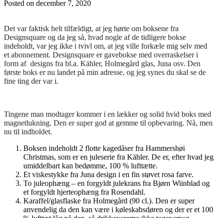
Posted on
december 7, 2020
Det var faktisk helt tilfældigt, at jeg hørte om boksene fra
Designsquare og da jeg så, hvad nogle af de tidligere bokse
indeholdt, var jeg ikke i tvivl om, at jeg ville forkæle mig selv med
et abonnement. Designsquare er gavebokse med overraskelser i
form af designs fra bl.a. Kähler, Holmegård glas, Juna osv. Den
første boks er nu landet på min adresse, og jeg synes du skal se de
fine ting der var i.
Tingene man modtager kommer i en lækker og solid hvid boks med
magnetlukning. Den er super god at gemme til opbevaring. Nå, men
nu til indholdet.
Boksen indeholdt 2 flotte kagedåser fra Hammershøi
Christmas, som er en juleserie fra Kähler. De er, efter hvad jeg
umiddelbart kan bedømme, 100 % lufttætte.
Et viskestykke fra Juna design i en fin støvet rosa farve.
To juleophæng – en forgyldt julekrans fra Bjørn Wiinblad og
et forgyldt hjerteophæng fra Rosendahl.
Karaffel/glasflaske fra Holmegård (90 cl.). Den er super
anvendelig da den kan være i køleskabsdøren og der er et 100