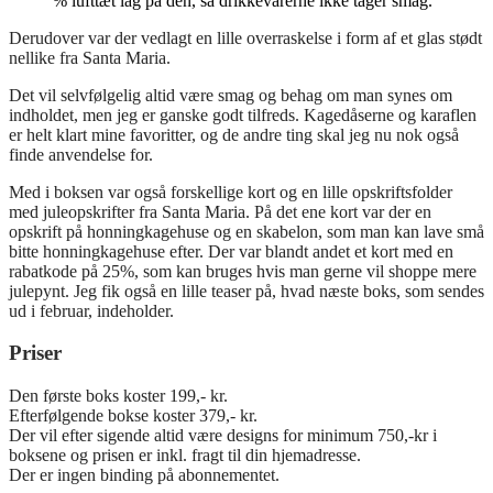
% lufttæt låg på den, så drikkevarerne ikke tager smag.
Derudover var der vedlagt en lille overraskelse i form af et glas stødt
nellike fra Santa Maria.
Det vil selvfølgelig altid være smag og behag om man synes om
indholdet, men jeg er ganske godt tilfreds. Kagedåserne og karaflen
er helt klart mine favoritter, og de andre ting skal jeg nu nok også
finde anvendelse for.
Med i boksen var også forskellige kort og en lille opskriftsfolder
med juleopskrifter fra Santa Maria. På det ene kort var der en
opskrift på honningkagehuse og en skabelon, som man kan lave små
bitte honningkagehuse efter. Der var blandt andet et kort med en
rabatkode på 25%, som kan bruges hvis man gerne vil shoppe mere
julepynt. Jeg fik også en lille teaser på, hvad næste boks, som sendes
ud i februar, indeholder.
Priser
Den første boks koster 199,- kr.
Efterfølgende bokse koster 379,- kr.
Der vil efter sigende altid være designs for minimum 750,-kr i
boksene og prisen er inkl. fragt til din hjemadresse.
Der er ingen binding på abonnementet.