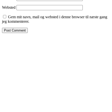
Websted
Gem mit navn, mail og websted i denne browser til næste gang
jeg kommenterer.
Facebook
Instagram
Pinterest
E-mail
Copyright 2019 - All Rights Reserved. Helt ude Vestpå