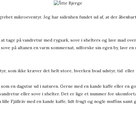
begrebet mikroeventyr. Jeg har sidenhen fundet ud af, at der åbenba
at tage på vandretur med rygsæk, sove i shelters og lave mad over 
t sove på altanen en varm sommernat, udforske sin egen by, lave e
tyr, som ikke kræver det helt store, hverken hvad udstyr, tid eller
 som en dagstur ud i naturen. Gerne med en kande kaffe eller en g
vandretur eller sove i shelter. Det er lige et nummer for ukomfortab
 lille Fjällräv med en kande kaffe, lidt frugt og nogle muffins samt