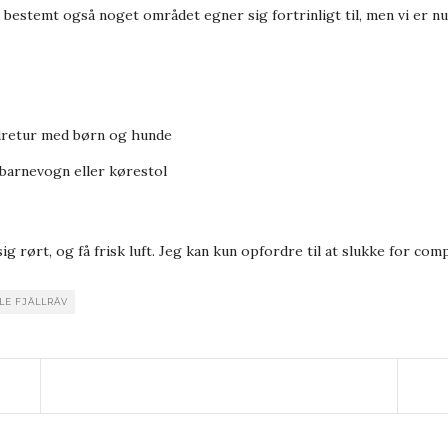
estemt også noget området egner sig fortrinligt til, men vi er nu gl
vandretur med børn og hunde
barnevogn eller kørestol
sig rørt, og få frisk luft. Jeg kan kun opfordre til at slukke for 
LE FJÄLLRÄV