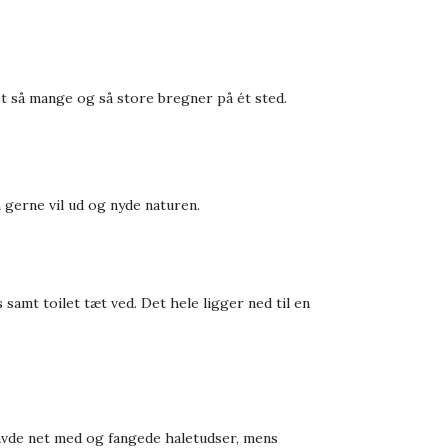
et så mange og så store bregner på ét sted.
 gerne vil ud og nyde naturen.
mt toilet tæt ved. Det hele ligger ned til en
havde net med og fangede haletudser, mens