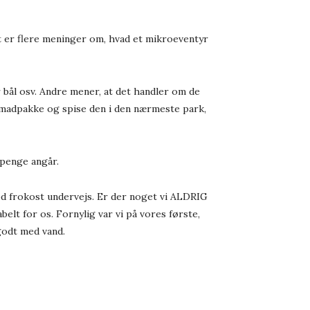
rt er flere meninger om, hvad et mikroeventyr
bål osv. Andre mener, at det handler om de
n madpakke og spise den i den nærmeste park,
 penge angår.
od frokost undervejs. Er der noget vi ALDRIG
elt for os. Fornylig var vi på vores første,
 godt med vand.