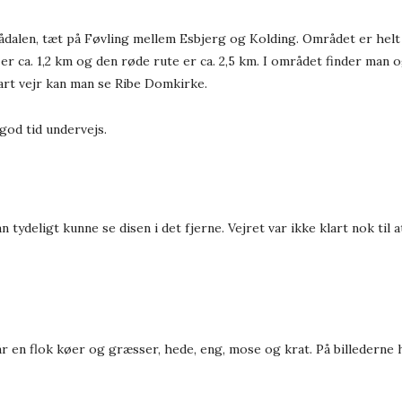
eådalen, tæt på Føvling mellem Esbjerg og Kolding. Området er helt
r ca. 1,2 km og den røde rute er ca. 2,5 km. I området finder man o
art vejr kan man se Ribe Domkirke.
 god tid undervejs.
 tydeligt kunne se disen i det fjerne. Vejret var ikke klart nok til
r en flok køer og græsser, hede, eng, mose og krat. På billederne