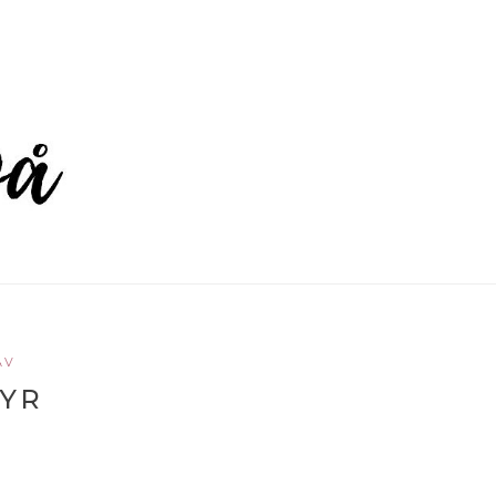
ÄV
TYR