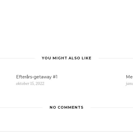
YOU MIGHT ALSO LIKE
Efterårs-getaway #1
Med
oktober 15, 2022
janu
NO COMMENTS