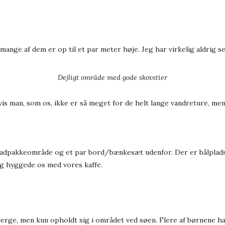
ange af dem er op til et par meter høje. Jeg har virkelig aldrig s
Dejligt område med gode skovstier
vis man, som os, ikke er så meget for de helt lange vandreture, men
dpakkeområde og et par bord/bænkesæt udenfor. Der er bålplads sa
 og hyggede os med vores kaffe.
bjerge, men kun opholdt sig i området ved søen. Flere af børnene 