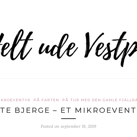
IKROEVENTYR
PÅ FARTEN
PÅ TUR MED DEN GAMLE FJÄLLR
TE BJERGE – ET MIKROEVEN
Posted on
september 18, 2019