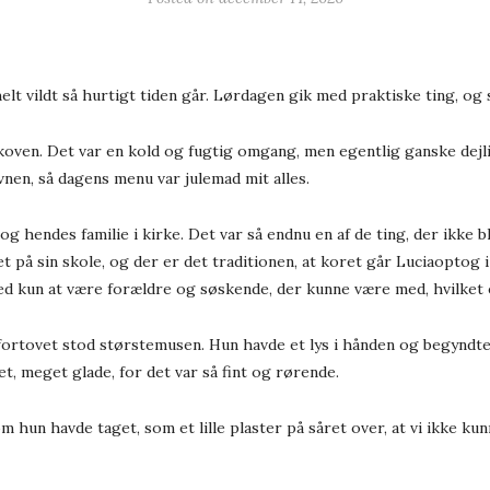
lt vildt så hurtigt tiden går. Lørdagen gik med praktiske ting, og s
skoven. Det var en kold og fugtig omgang, men egentlig ganske dejli
vnen, så dagens menu var julemad mit alles.
g hendes familie i kirke. Det var så endnu en af de ting, der ikke 
 på sin skole, og der er det traditionen, at koret går Luciaoptog i 
 kun at være forældre og søskende, der kunne være med, hvilket er
 fortovet stod størstemusen. Hun havde et lys i hånden og begynd
t, meget glade, for det var så fint og rørende.
m hun havde taget, som et lille plaster på såret over, at vi ikke ku