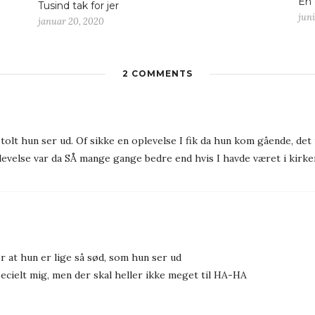
En 
Tusind tak for jer
juni
januar 20, 2020
2 COMMENTS
tolt hun ser ud. Of sikke en oplevelse I fik da hun kom gående, det
levelse var da SÅ mange gange bedre end hvis I havde været i kirken
r at hun er lige så sød, som hun ser ud
pecielt mig, men der skal heller ikke meget til HA-HA