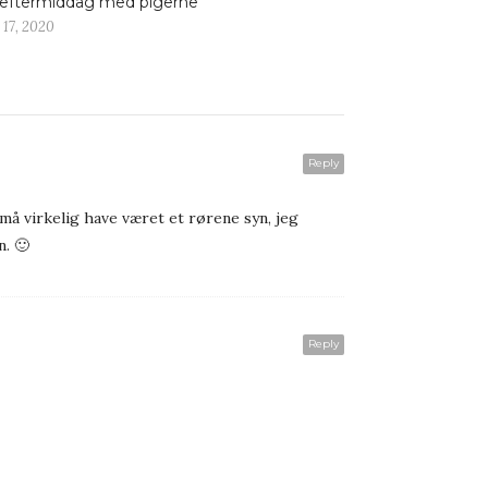
eftermiddag med pigerne
 17, 2020
Reply
 må virkelig have været et rørene syn, jeg
. 🙂
Reply