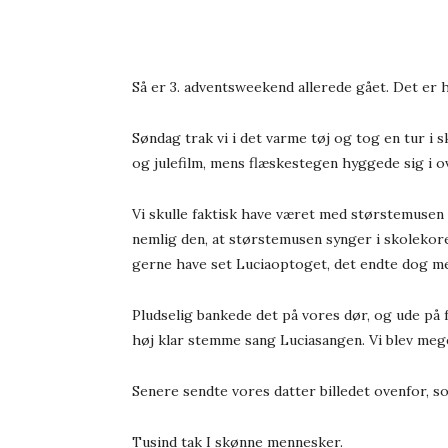
Så er 3. adventsweekend allerede gået. Det er he
Søndag trak vi i det varme tøj og tog en tur i 
og julefilm, mens flæskestegen hyggede sig i o
Vi skulle faktisk have været med størstemusen o
nemlig den, at størstemusen synger i skolekoret
gerne have set Luciaoptoget, det endte dog med
Pludselig bankede det på vores dør, og ude på
høj klar stemme sang Luciasangen. Vi blev mege
Senere sendte vores datter billedet ovenfor, so
Tusind tak I skønne mennesker.