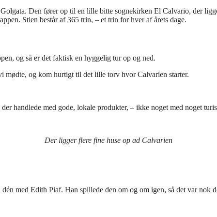
 Golgata. Den fører op til en lille bitte sognekirken El Calvario, der l
appen. Stien består af 365 trin, – et trin for hver af årets dage.
pen, og så er det faktisk en hyggelig tur op og ned.
mødte, og kom hurtigt til det lille torv hvor Calvarien starter.
er, der handlede med gode, lokale produkter, – ikke noget med noget turi
Der ligger flere fine huse op ad Calvarien
d dén med Edith Piaf. Han spillede den om og om igen, så det var nok de