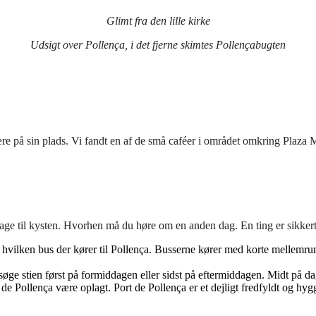
Glimt fra den lille kirke
Udsigt over Pollença, i det fjerne skimtes Pollençabugten
re på sin plads. Vi fandt en af de små caféer i området omkring Plaza M
ge til kysten. Hvorhen må du høre om en anden dag. En ting er sikkert, 
hvilken bus der kører til Pollença. Busserne kører med korte mellemrum, 
esøge stien først på formiddagen eller sidst på eftermiddagen. Midt på dag
t de Pollença være oplagt. Port de Pollença er et dejligt fredfyldt og hygg