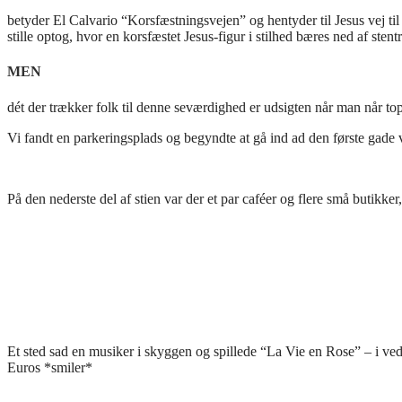
betyder El Calvario “Korsfæstningsvejen” og hentyder til Jesus vej til
stille optog, hvor en korsfæstet Jesus-figur i stilhed bæres ned af stentr
MEN
dét der trækker folk til denne seværdighed er udsigten når man når top
Vi fandt en parkeringsplads og begyndte at gå ind ad den første gade vi 
På den nederste del af stien var der et par caféer og flere små butikk
Et sted sad en musiker i skyggen og spillede “La Vie en Rose” – i ve
Euros *smiler*