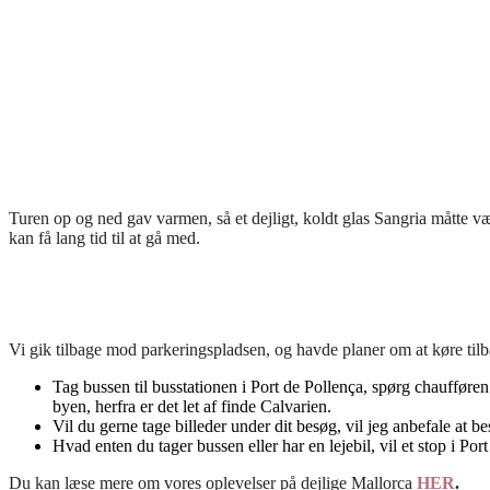
Turen op og ned gav varmen, så et dejligt, koldt glas Sangria måtte væ
kan få lang tid til at gå med.
Vi gik tilbage mod parkeringspladsen, og havde planer om at køre tilba
Tag bussen til busstationen i Port de Pollença, spørg chaufføren 
byen, herfra er det let af finde Calvarien.
Vil du gerne tage billeder under dit besøg, vil jeg anbefale at b
Hvad enten du tager bussen eller har en lejebil, vil et stop i Por
Du kan læse mere om vores oplevelser på dejlige Mallorca
HER
.